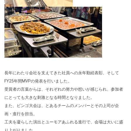
長年にわたり会社を支えてきた社員への永年勤続表彰、そして
FY25
年間
MVP
の発表を行いました。
受賞者の言葉からは、それぞれの努力や想いが感じられ、参加者
にとっても大きな刺激となる時間となりました。
また、ビンゴ大会は、とあるチームのメンバーとその上司が企
画・進行を担当。
工夫を凝らした演出とユーモアあふれる進行で、会場は大いに盛
り上がりました。